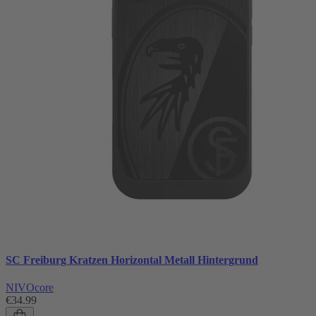
SC Freiburg Kratzen Horizontal Metall Hintergrund
NIVOcore
€34.99