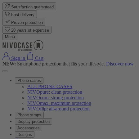
Satisfaction guaranteed
Fast delivery
Proven protection
20 years of expertise
Menu
Sign in
Cart
NEW:
Smartphone protection that fits your lifestyle.
Discover now
.
Phone cases
ALL PHONE CASES
NIVOpure: clean protection
NIVOcore: strong protection
NIVOmax: maximum protection
NIVOflip: all-around protection
Phone straps
Display protection
Accessories
Designs