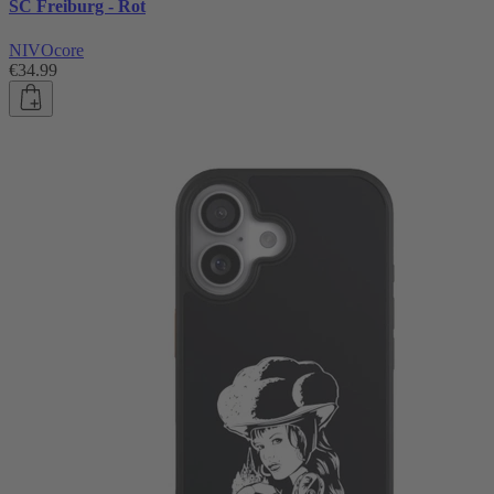
SC Freiburg - Rot
NIVOcore
€34.99