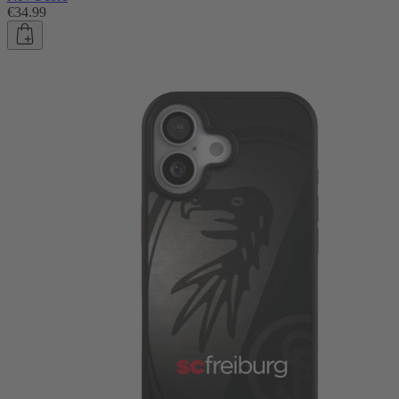
€34.99