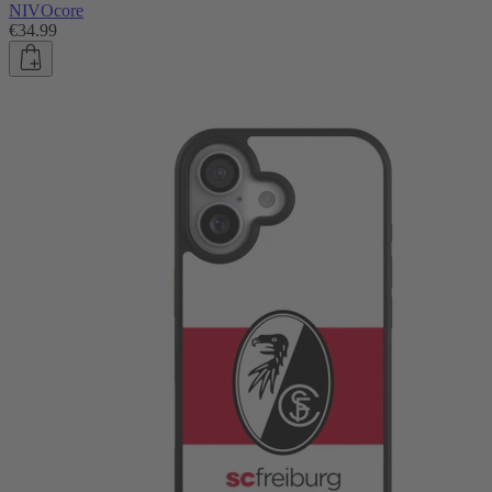
NIVOcore
€34.99